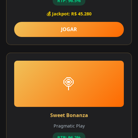
RTP: 96.5%
💰 Jackpot: R$ 45.280
JOGAR
🍭
Sweet Bonanza
Pragmatic Play
RTP: 96.2%