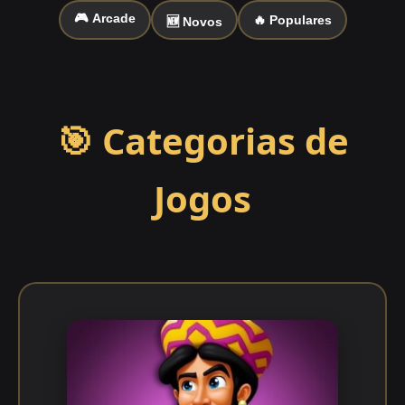
🎮 Arcade
🔥 Populares
🆕 Novos
🎯 Categorias de
Jogos