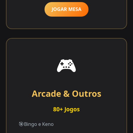
JOGAR MESA
🎮
Arcade & Outros
80+ Jogos
Bingo e Keno