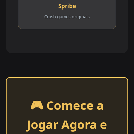
Spribe
Crash games originais
🎮 Comece a
Jogar Agora e