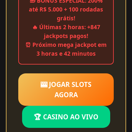
🎁 BÔNUS ESPECIAL: 200%
até R$ 5.000 + 100 rodadas
grátis!
🔥 Últimas 2 horas: +847
jackpots pagos!
⏰ Próximo mega jackpot em
3 horas e 42 minutos
🎰 JOGAR SLOTS
AGORA
🏆 CASINO AO VIVO