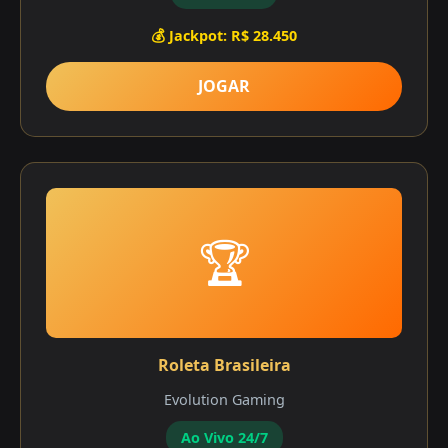
💰 Jackpot: R$ 28.450
JOGAR
🏆
Roleta Brasileira
Evolution Gaming
Ao Vivo 24/7