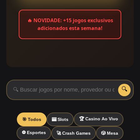
🔥
NOVIDADE:
+15 jogos exclusivos
adicionados esta semana!
🔍
🏆 Casino Ao Vivo
🎯 Todos
🎰 Slots
⚽ Esportes
🚀 Crash Games
🎲 Mesa