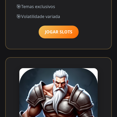
Temas exclusivos
Volatilidade variada
JOGAR SLOTS