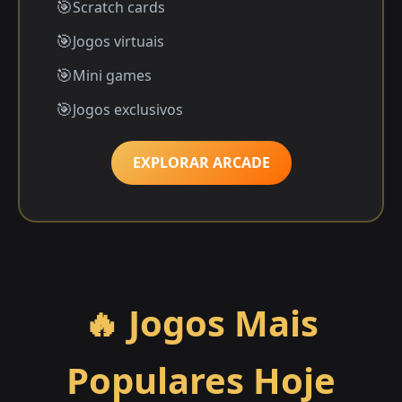
Scratch cards
Jogos virtuais
Mini games
Jogos exclusivos
EXPLORAR ARCADE
🔥 Jogos Mais
Populares Hoje