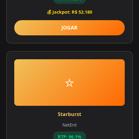
💰 Jackpot: R$ 52.180
JOGAR
⭐
Starburst
NetEnt
RTP: 96.1%