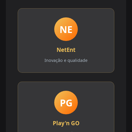
NE
NetEnt
Inovação e qualidade
PG
Play'n GO