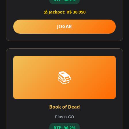
💰 Jackpot: R$ 38.950
JOGAR
📚
Book of Dead
Play'n GO
RTP: 96.2%