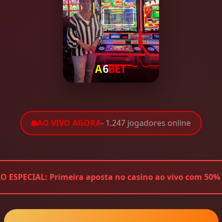
AO VIVO AGORA
- 1.247 jogadores online
 ESPECIAL:
Primeira aposta no casino ao vivo com 50%