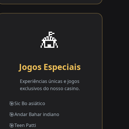
🎪
Jogos Especiais
Experiências únicas e jogos
exclusivos do nosso casino.
Sic Bo asiático
Andar Bahar indiano
Teen Patti