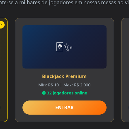
nte-se a milhares de jogadores em nossas mesas ao v
🃏✨
Blackjack Premium
Min: R$ 10 | Max: R$ 2.000
🟢 32 jogadores online
ENTRAR