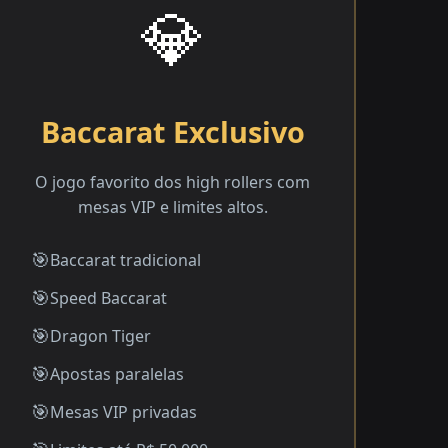
💎
Baccarat Exclusivo
O jogo favorito dos high rollers com
mesas VIP e limites altos.
Baccarat tradicional
Speed Baccarat
Dragon Tiger
Apostas paralelas
Mesas VIP privadas