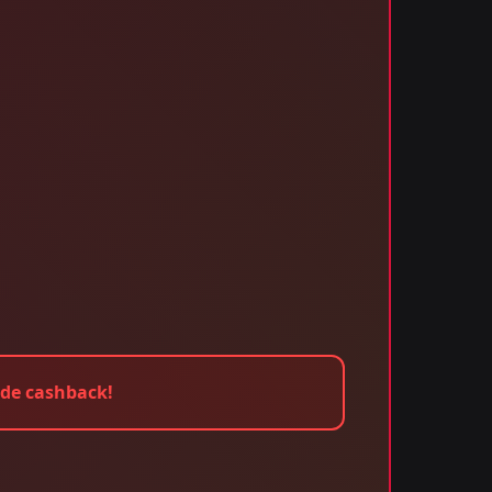
 de cashback!