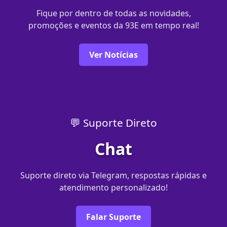
Fique por dentro de todas as novidades,
promoções e eventos da 93E em tempo real!
Ver Notícias
💬 Suporte Direto
Chat
Suporte direto via Telegram, respostas rápidas e
atendimento personalizado!
Falar Suporte