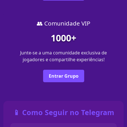
👥 Comunidade VIP
1000+
Junte-se a uma comunidade exclusiva de
jogadores e compartilhe experiências!
Entrar Grupo
📱 Como Seguir no Telegram