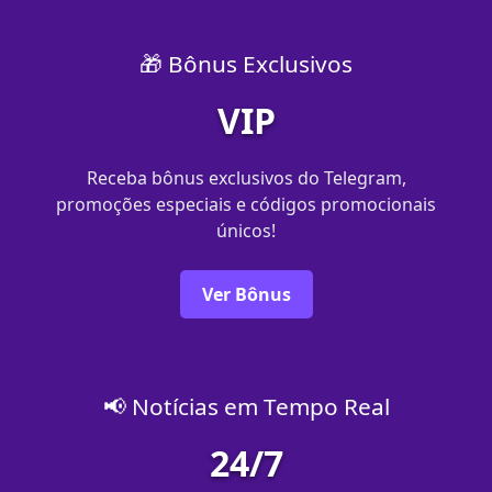
🎁 Bônus Exclusivos
VIP
Receba bônus exclusivos do Telegram,
promoções especiais e códigos promocionais
únicos!
Ver Bônus
📢 Notícias em Tempo Real
24/7