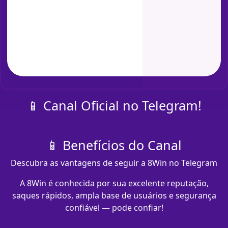
📱 Canal Oficial no Telegram!
📱 Benefícios do Canal
Descubra as vantagens de seguir a 8Win no Telegram
A 8Win é conhecida por sua excelente reputação,
saques rápidos, ampla base de usuários e segurança
confiável — pode confiar!