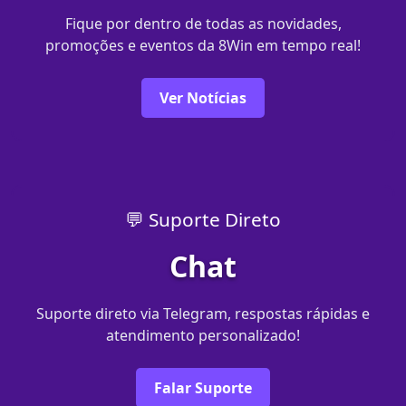
Fique por dentro de todas as novidades,
promoções e eventos da 8Win em tempo real!
Ver Notícias
💬 Suporte Direto
Chat
Suporte direto via Telegram, respostas rápidas e
atendimento personalizado!
Falar Suporte