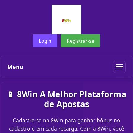
Login
Registrar-se
Menu
📱 8Win A Melhor Plataforma
de Apostas
Cadastre-se na 8Win para ganhar bônus no
cadastro e em cada recarga. Com a 8Win, você