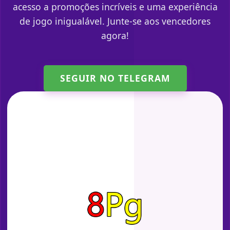
acesso a promoções incríveis e uma experiência
de jogo inigualável. Junte-se aos vencedores
agora!
SEGUIR NO TELEGRAM