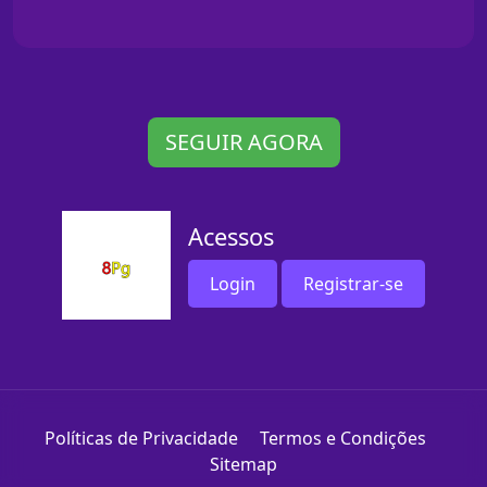
SEGUIR AGORA
Acessos
Login
Registrar-se
Políticas de Privacidade
Termos e Condições
Sitemap