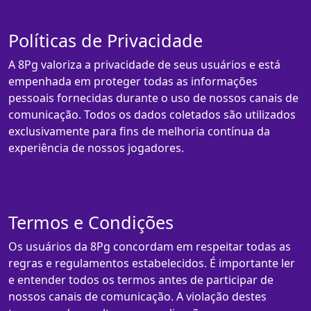
Políticas de Privacidade
A 8Pg valoriza a privacidade de seus usuários e está
empenhada em proteger todas as informações
pessoais fornecidas durante o uso de nossos canais de
comunicação. Todos os dados coletados são utilizados
exclusivamente para fins de melhoria contínua da
experiência de nossos jogadores.
Termos e Condições
Os usuários da 8Pg concordam em respeitar todas as
regras e regulamentos estabelecidos. É importante ler
e entender todos os termos antes de participar de
nossos canais de comunicação. A violação destes