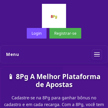
Login
Registrar-se
Menu
📱 8Pg A Melhor Plataforma
de Apostas
Cadastre-se na 8Pg para ganhar bônus no
cadastro e em cada recarga. Com a 8Pg, você tem