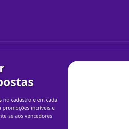
r
postas
s no cadastro e em cada
a promoções incríveis e
unte-se aos vencedores