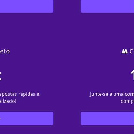
reto
👥 
t
espostas rápidas e
Junte-se a uma com
lizado!
compa
e