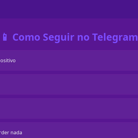
📱 Como Seguir no Telegram
ositivo
erder nada