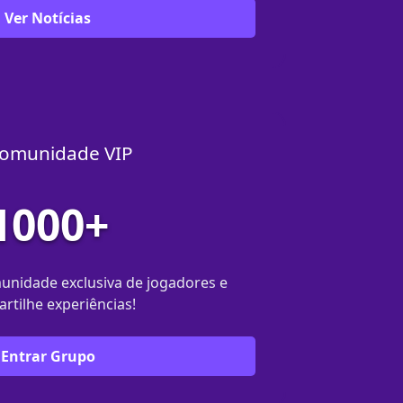
Ver Notícias
Comunidade VIP
1000+
unidade exclusiva de jogadores e
rtilhe experiências!
Entrar Grupo