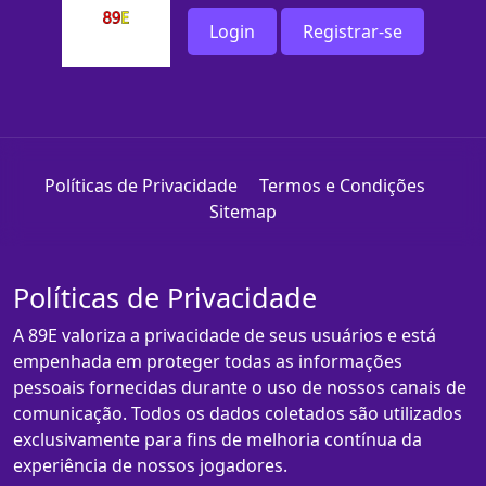
Login
Registrar-se
Políticas de Privacidade
Termos e Condições
Sitemap
Políticas de Privacidade
A 89E valoriza a privacidade de seus usuários e está
empenhada em proteger todas as informações
pessoais fornecidas durante o uso de nossos canais de
comunicação. Todos os dados coletados são utilizados
exclusivamente para fins de melhoria contínua da
experiência de nossos jogadores.