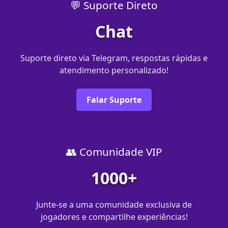
💬 Suporte Direto
Chat
Suporte direto via Telegram, respostas rápidas e
atendimento personalizado!
Falar Suporte
👥 Comunidade VIP
1000+
Junte-se a uma comunidade exclusiva de
jogadores e compartilhe experiências!