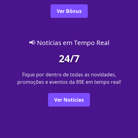
Ver Bônus
📢 Notícias em Tempo Real
24/7
Fique por dentro de todas as novidades,
promoções e eventos da 89E em tempo real!
Ver Notícias