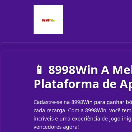
📱 8998Win A Me
Plataforma de A
Cadastre-se na 8998Win para ganhar bô
cada recarga. Com a 8998Win, você tem
incríveis e uma experiência de jogo inig
vencedores agora!