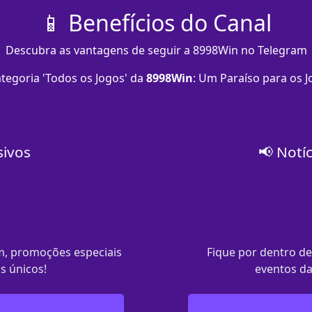
📱 Benefícios do Canal
Descubra as vantagens de seguir a 8998Win no Telegram
tegoria 'Todos os Jogos' da
8998Win
: Um Paraíso para os 
sivos
📢 Notí
m, promoções especiais
Fique por dentro d
s únicos!
eventos da