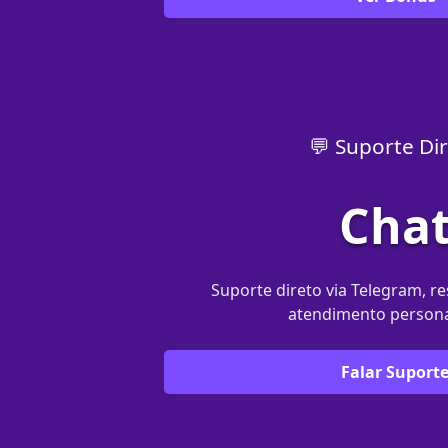
💬 Suporte Di
Cha
Suporte direto via Telegram, r
atendimento persona
Falar Suport