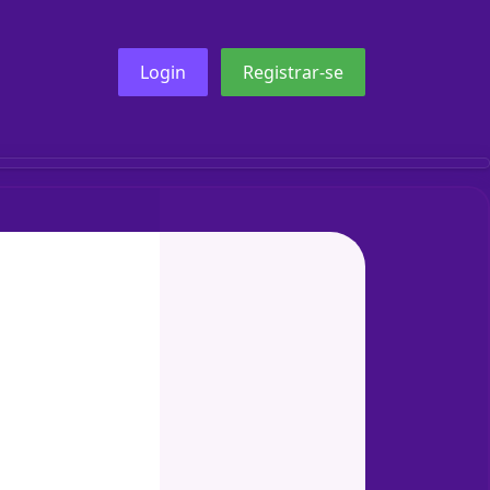
Login
Registrar-se