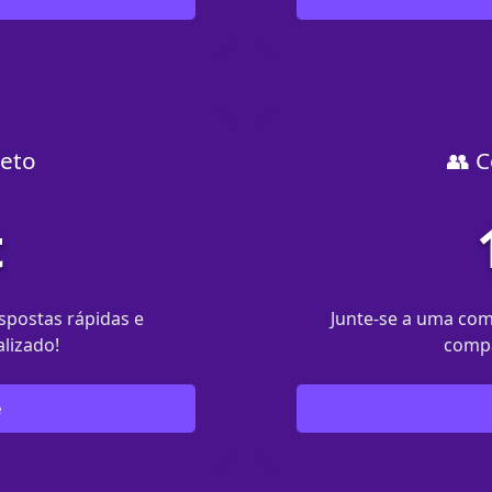
reto
👥 
t
espostas rápidas e
Junte-se a uma com
lizado!
compa
e