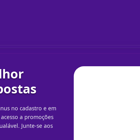
lhor
postas
nus no cadastro e em
 acesso a promoções
ualável. Junte-se aos