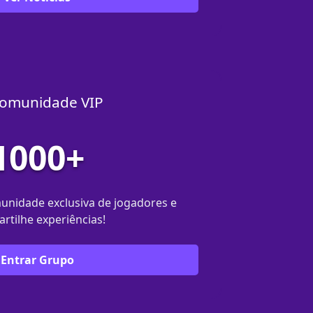
Comunidade VIP
1000+
unidade exclusiva de jogadores e
rtilhe experiências!
Entrar Grupo