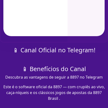
📱 Canal Oficial no Telegram!
📱 Benefícios do Canal
Descubra as vantagens de seguir a 8897 no Telegram
Este é o software oficial da 8897 — com crupiês ao vivo,
caça-níqueis e os clássicos jogos de apostas da 8897
Brasil .