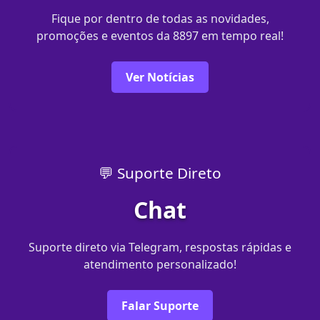
Fique por dentro de todas as novidades,
promoções e eventos da 8897 em tempo real!
Ver Notícias
💬 Suporte Direto
Chat
Suporte direto via Telegram, respostas rápidas e
atendimento personalizado!
Falar Suporte