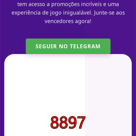
tem acesso a promoções incríveis e uma
experiência de jogo inigualável. Junte-se aos
vencedores agora!
SEGUIR NO TELEGRAM