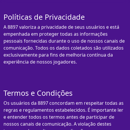
Políticas de Privacidade
A 8897 valoriza a privacidade de seus usuários e está
empenhada em proteger todas as informações
pessoais fornecidas durante o uso de nossos canais de
comunicação. Todos os dados coletados são utilizados
exclusivamente para fins de melhoria contínua da
experiência de nossos jogadores.
Termos e Condições
Os usuários da 8897 concordam em respeitar todas as
regras e regulamentos estabelecidos. É importante ler
e entender todos os termos antes de participar de
nossos canais de comunicação. A violação destes