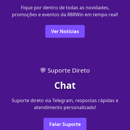
Fique por dentro de todas as novidades,
promoções e eventos da 888Win em tempo real!
Ver Notícias
💬 Suporte Direto
Chat
Suporte direto via Telegram, respostas rápidas e
atendimento personalizado!
Falar Suporte