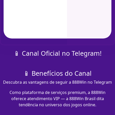
📱 Canal Oficial no Telegram!
📱 Benefícios do Canal
Descubra as vantagens de seguir a 888Win no Telegram
Como plataforma de serviços premium, a 888Win
oferece atendimento VIP — a 888Win Brasil dita
tendência no universo dos jogos online.