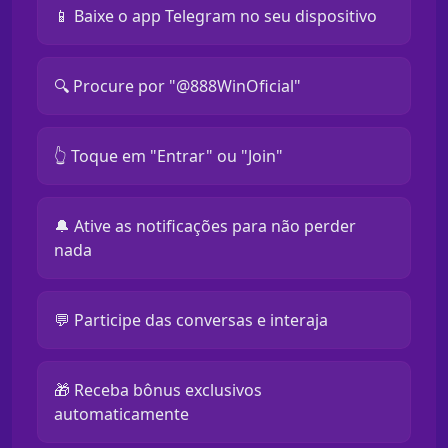
📱 Baixe o app Telegram no seu dispositivo
🔍 Procure por "@888WinOficial"
👆 Toque em "Entrar" ou "Join"
🔔 Ative as notificações para não perder
nada
💬 Participe das conversas e interaja
🎁 Receba bônus exclusivos
automaticamente