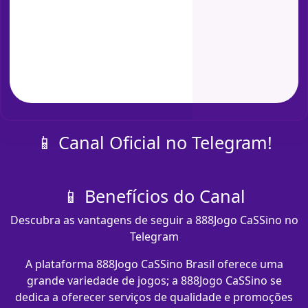
📱 Canal Oficial no Telegram!
📱 Benefícios do Canal
Descubra as vantagens de seguir a 888Jogo CaSSino no
Telegram
A plataforma 888Jogo CaSSino Brasil oferece uma
grande variedade de jogos; a 888Jogo CaSSino se
dedica a oferecer serviços de qualidade e promoções