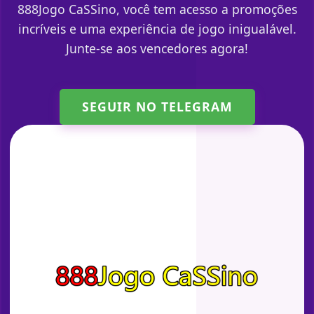
888Jogo CaSSino, você tem acesso a promoções
incríveis e uma experiência de jogo inigualável.
Junte-se aos vencedores agora!
SEGUIR NO TELEGRAM