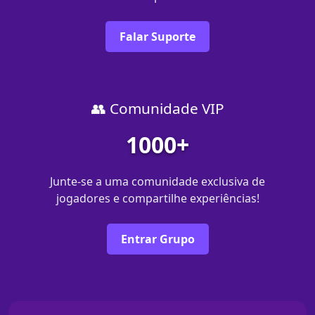
Falar Suporte
👥 Comunidade VIP
1000+
Junte-se a uma comunidade exclusiva de
jogadores e compartilhe experiências!
Entrar Grupo