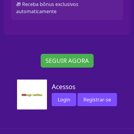
🎁 Receba bônus exclusivos
automaticamente
SEGUIR AGORA
Acessos
Login
Registrar-se