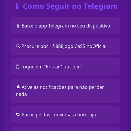
📱 Como Seguir no Telegram
📱 Baixe o app Telegram no seu dispositivo
🔍 Procure por "@888Jogo CaSSinoOficial"
👆 Toque em "Entrar" ou "Join"
🔔 Ative as notificações para não perder
nada
💬 Participe das conversas e interaja