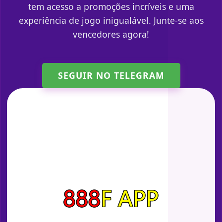
tem acesso a promoções incríveis e uma
experiência de jogo inigualável. Junte-se aos
vencedores agora!
SEGUIR NO TELEGRAM