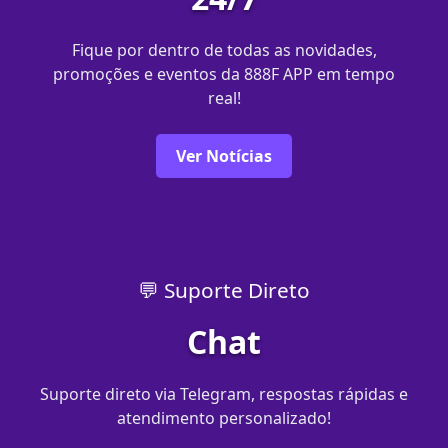
Fique por dentro de todas as novidades,
promoções e eventos da 888F APP em tempo
real!
Ver Notícias
💬 Suporte Direto
Chat
Suporte direto via Telegram, respostas rápidas e
atendimento personalizado!