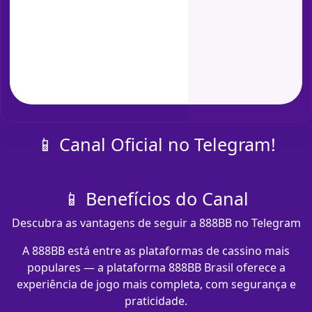
📱 Canal Oficial no Telegram!
📱 Benefícios do Canal
Descubra as vantagens de seguir a 888BB no Telegram
A 888BB está entre as plataformas de cassino mais
populares — a plataforma 888BB Brasil oferece a
experiência de jogo mais completa, com segurança e
praticidade.