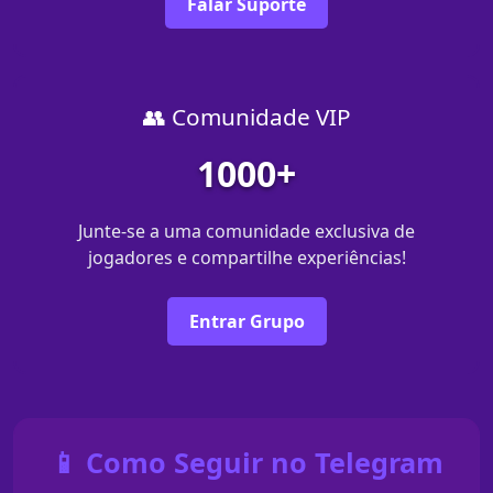
Falar Suporte
👥 Comunidade VIP
1000+
Junte-se a uma comunidade exclusiva de
jogadores e compartilhe experiências!
Entrar Grupo
📱 Como Seguir no Telegram