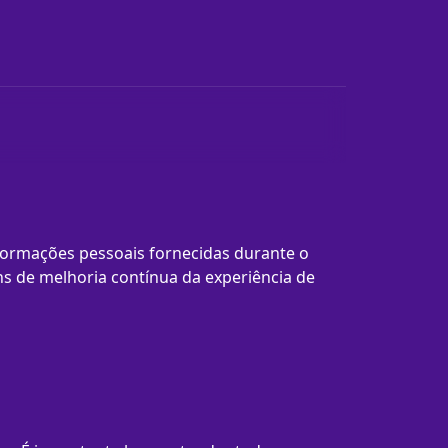
formações pessoais fornecidas durante o
ns de melhoria contínua da experiência de