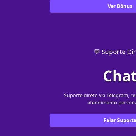
Ver Bônus
💬 Suporte Di
Cha
Suporte direto via Telegram, r
atendimento persona
Falar Suport