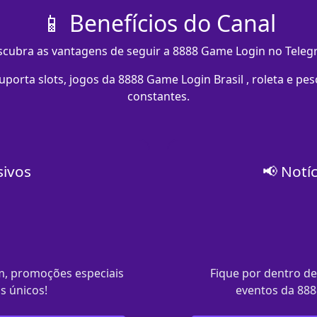
📱 Benefícios do Canal
cubra as vantagens de seguir a 8888 Game Login no Tele
uporta slots, jogos da 8888 Game Login Brasil , roleta e 
constantes.
sivos
📢 Notí
m, promoções especiais
Fique por dentro d
s únicos!
eventos da 888