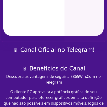
📱 Canal Oficial no Telegram!
📱 Benefícios do Canal
Descubra as vantagens de seguir a 8865Win.Com no
Telegram
O cliente PC aproveita a potência gráfica do seu
computador para oferecer gráficos em alta definição
que não são possíveis em dispositivos móveis. Jogos de