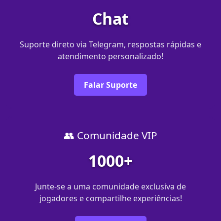
Chat
Suporte direto via Telegram, respostas rápidas e
atendimento personalizado!
Falar Suporte
👥 Comunidade VIP
1000+
Junte-se a uma comunidade exclusiva de
jogadores e compartilhe experiências!