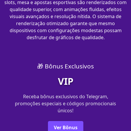
slots, mesa e apostas esportivas são renderizados com
qualidade superior, com animações fluidas, efeitos
visuais avançados e resolução nítida. O sistema de
renderização otimizado garante que mesmo
dispositivos com configurações modestas possam
desfrutar de gráficos de qualidade.
🎁 Bônus Exclusivos
VIP
Receba bônus exclusivos do Telegram,
promoções especiais e códigos promocionais
únicos!
Ver Bônus