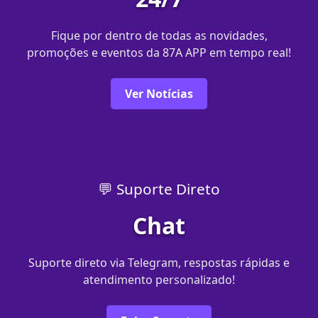
Fique por dentro de todas as novidades,
promoções e eventos da 87A APP em tempo real!
Ver Notícias
💬 Suporte Direto
Chat
Suporte direto via Telegram, respostas rápidas e
atendimento personalizado!