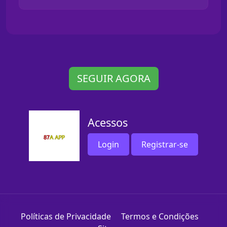
SEGUIR AGORA
Acessos
Login
Registrar-se
Políticas de Privacidade
Termos e Condições