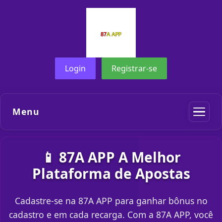
Login
Registrar-se
Menu
📱 87A APP A Melhor
Plataforma de Apostas
Cadastre-se na 87A APP para ganhar bônus no
cadastro e em cada recarga. Com a 87A APP, você