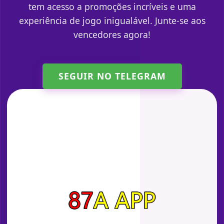
tem acesso a promoções incríveis e uma
experiência de jogo inigualável. Junte-se aos
vencedores agora!
SEGUIR NO TELEGRAM