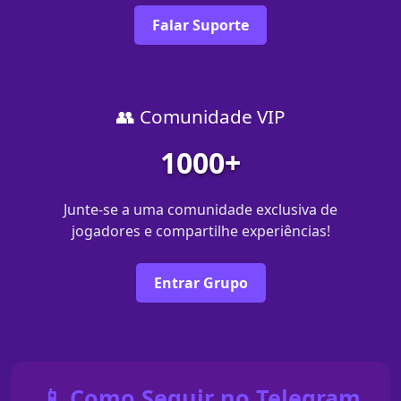
Falar Suporte
👥 Comunidade VIP
1000+
Junte-se a uma comunidade exclusiva de
jogadores e compartilhe experiências!
Entrar Grupo
📱 Como Seguir no Telegram