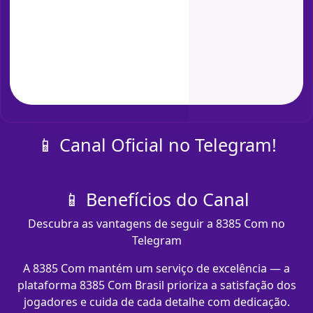
📱 Canal Oficial no Telegram!
📱 Benefícios do Canal
Descubra as vantagens de seguir a 8385 Com no
Telegram
A 8385 Com mantém um serviço de excelência — a
plataforma 8385 Com Brasil prioriza a satisfação dos
jogadores e cuida de cada detalhe com dedicação.