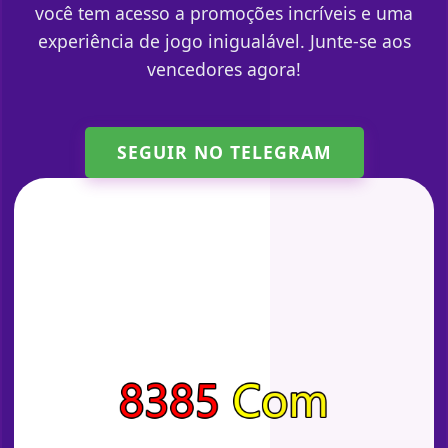
você tem acesso a promoções incríveis e uma
experiência de jogo inigualável. Junte-se aos
vencedores agora!
SEGUIR NO TELEGRAM