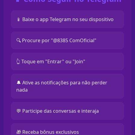
📱 Baixe o app Telegram no seu dispositivo
🔍 Procure por "@8385 ComOficial"
👆 Toque em "Entrar" ou "Join"
🔔 Ative as notificações para não perder
nada
💬 Participe das conversas e interaja
🎁 Receba bônus exclusivos