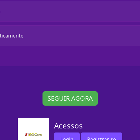
a
aticamente
SEGUIR AGORA
Acessos
Login
Registrar-se