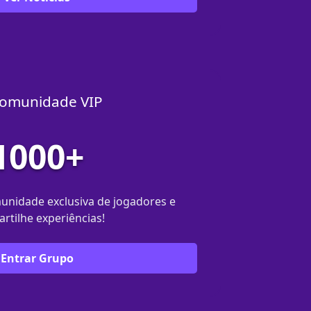
Comunidade VIP
1000+
unidade exclusiva de jogadores e
rtilhe experiências!
Entrar Grupo