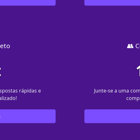
reto
👥 
t
espostas rápidas e
Junte-se a uma com
lizado!
compa
e