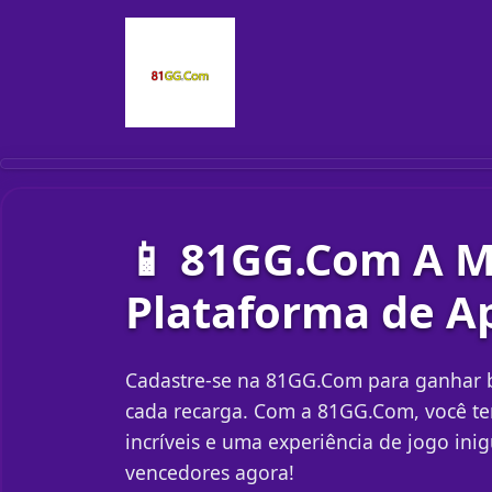
📱 81GG.Com A M
Plataforma de A
Cadastre-se na 81GG.Com para ganhar 
cada recarga. Com a 81GG.Com, você t
incríveis e uma experiência de jogo inig
vencedores agora!