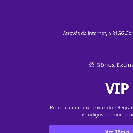
Através da internet, a 81GG.Co
🎁 Bônus Exclu
VIP
Receba bônus exclusivos do Telegra
e códigos promocionai
Ver Bônus