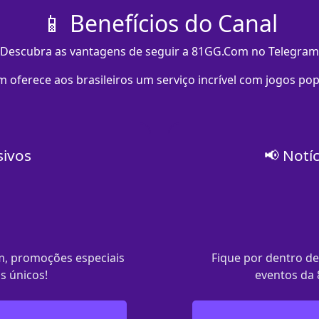
📱 Benefícios do Canal
Descubra as vantagens de seguir a 81GG.Com no Telegram
m oferece aos brasileiros um serviço incrível com jogos po
sivos
📢 Notí
m, promoções especiais
Fique por dentro d
s únicos!
eventos da