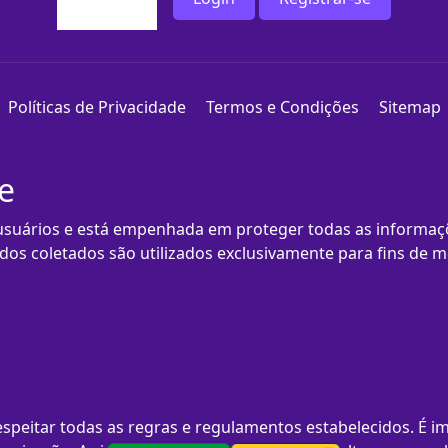
Políticas de Privacidade
Termos e Condições
Sitemap
de
 usuários e está empenhada em proteger todas as informaç
os coletados são utilizados exclusivamente para fins de m
eitar todas as regras e regulamentos estabelecidos. É im