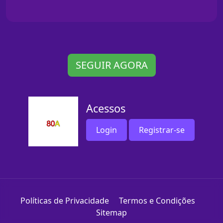
SEGUIR AGORA
Acessos
Login
Registrar-se
Políticas de Privacidade
Termos e Condições
Sitemap