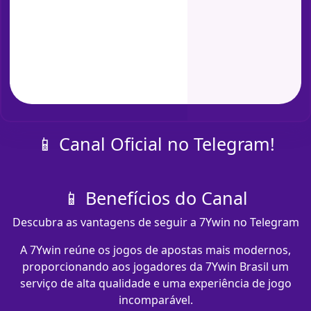
📱 Canal Oficial no Telegram!
📱 Benefícios do Canal
Descubra as vantagens de seguir a 7Ywin no Telegram
A 7Ywin reúne os jogos de apostas mais modernos,
proporcionando aos jogadores da 7Ywin Brasil um
serviço de alta qualidade e uma experiência de jogo
incomparável.