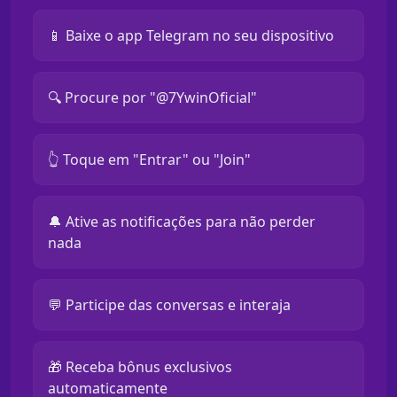
📱 Baixe o app Telegram no seu dispositivo
🔍 Procure por "@7YwinOficial"
👆 Toque em "Entrar" ou "Join"
🔔 Ative as notificações para não perder
nada
💬 Participe das conversas e interaja
🎁 Receba bônus exclusivos
automaticamente