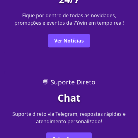
Fique por dentro de todas as novidades,
promoções e eventos da 7Ywin em tempo real!
Ver Notícias
💬 Suporte Direto
Chat
Suporte direto via Telegram, respostas rápidas e
atendimento personalizado!