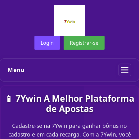
Login
Registrar-se
Menu
📱 7Ywin A Melhor Plataforma
de Apostas
Cadastre-se na 7Ywin para ganhar bônus no
cadastro e em cada recarga. Com a 7Ywin, você