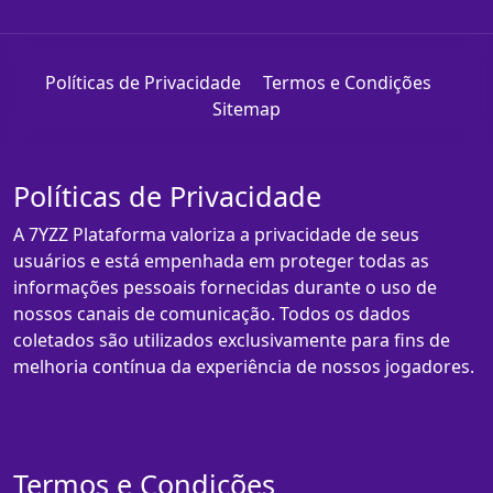
Políticas de Privacidade
Termos e Condições
Sitemap
Políticas de Privacidade
A 7YZZ Plataforma valoriza a privacidade de seus
usuários e está empenhada em proteger todas as
informações pessoais fornecidas durante o uso de
nossos canais de comunicação. Todos os dados
coletados são utilizados exclusivamente para fins de
melhoria contínua da experiência de nossos jogadores.
Termos e Condições