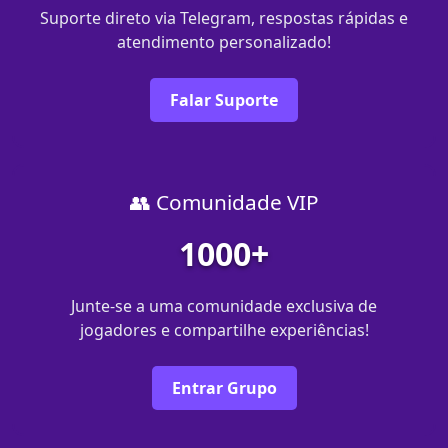
Suporte direto via Telegram, respostas rápidas e
atendimento personalizado!
Falar Suporte
👥 Comunidade VIP
1000+
Junte-se a uma comunidade exclusiva de
jogadores e compartilhe experiências!
Entrar Grupo