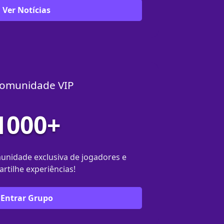
Ver Notícias
Comunidade VIP
1000+
unidade exclusiva de jogadores e
rtilhe experiências!
Entrar Grupo