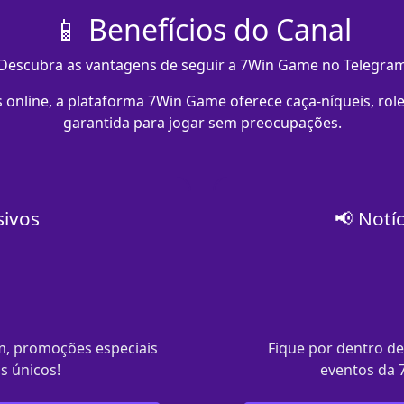
📱 Benefícios do Canal
Descubra as vantagens de seguir a 7Win Game no Telegra
 online, a plataforma 7Win Game oferece caça-níqueis, rol
garantida para jogar sem preocupações.
sivos
📢 Notí
m, promoções especiais
Fique por dentro d
s únicos!
eventos da 