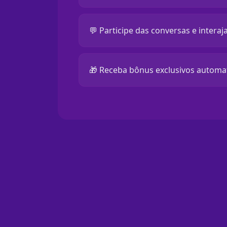
💬 Participe das conversas e interaj
🎁 Receba bônus exclusivos autom