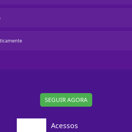
a
aticamente
SEGUIR AGORA
Acessos