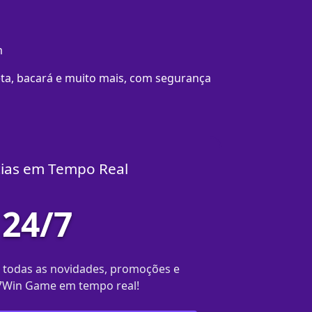
m
eta, bacará e muito mais, com segurança
cias em Tempo Real
24/7
e todas as novidades, promoções e
7Win Game em tempo real!