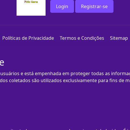
Login
Registrar-se
Políticas de Privacidade
Termos e Condições
Sitemap
de
s usuários e está empenhada em proteger todas as informa
os coletados são utilizados exclusivamente para fins de m