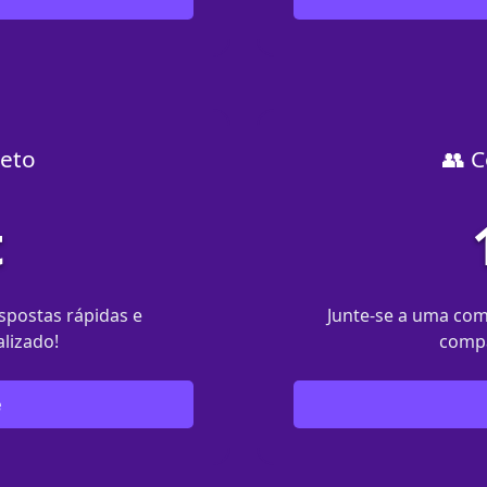
reto
👥 
t
espostas rápidas e
Junte-se a uma com
lizado!
compa
e