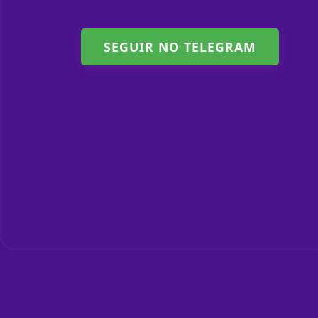
SEGUIR NO TELEGRAM