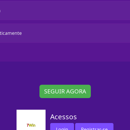
a
aticamente
SEGUIR AGORA
Acessos
Login
Registrar-se