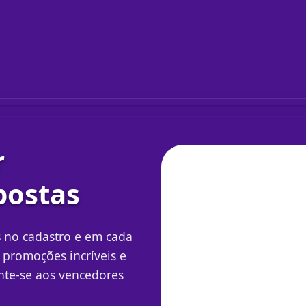
r
postas
 no cadastro e em cada
 promoções incríveis e
unte-se aos vencedores