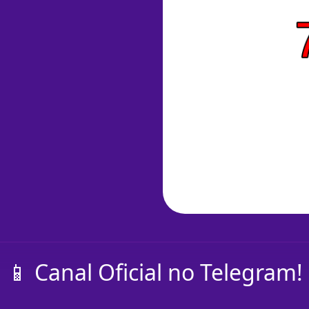
📱 Canal Oficial no Telegram!