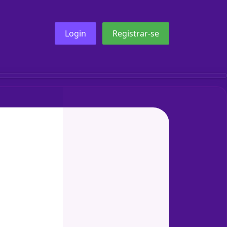
Login
Registrar-se