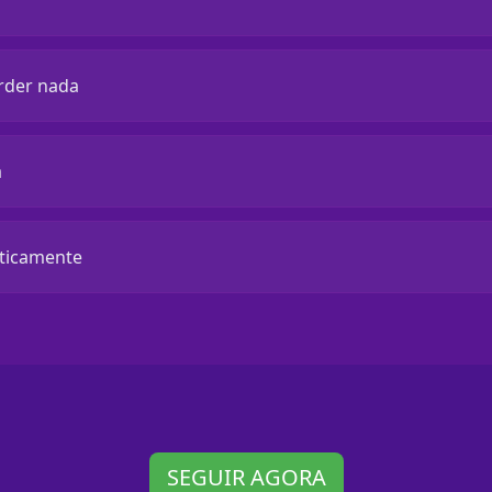
erder nada
a
aticamente
SEGUIR AGORA