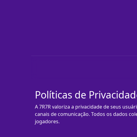
Políticas de Privacida
A 7R7R valoriza a privacidade de seus usuá
canais de comunicação. Todos os dados cole
jogadores.