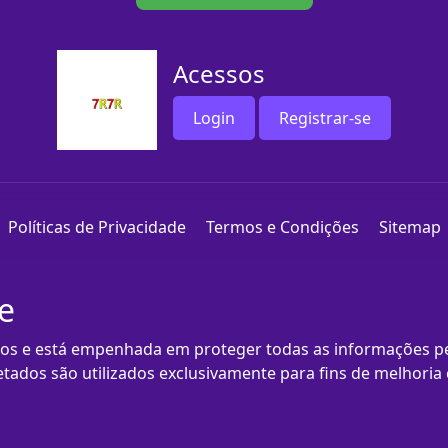
Acessos
Login
Registrar-se
Políticas de Privacidade
Termos e Condições
Sitemap
de
rios e está empenhada em proteger todas as informações p
tados são utilizados exclusivamente para fins de melhoria