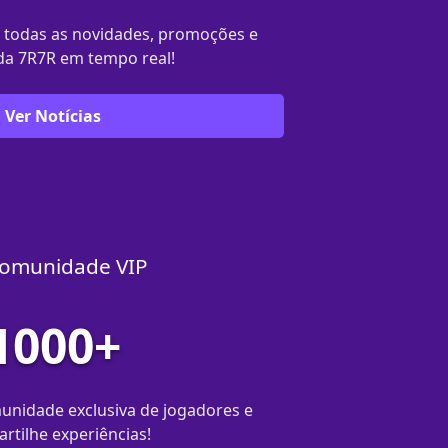
e todas as novidades, promoções e
da 7R7R em tempo real!
Ver Notícias
Comunidade VIP
1000+
unidade exclusiva de jogadores e
rtilhe experiências!