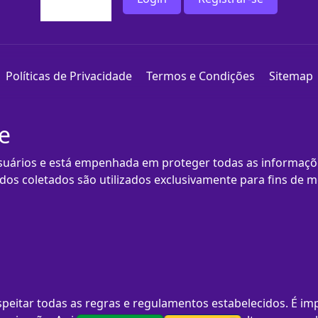
Políticas de Privacidade
Termos e Condições
Sitemap
de
usuários e está empenhada em proteger todas as informaçõ
os coletados são utilizados exclusivamente para fins de m
itar todas as regras e regulamentos estabelecidos. É imp