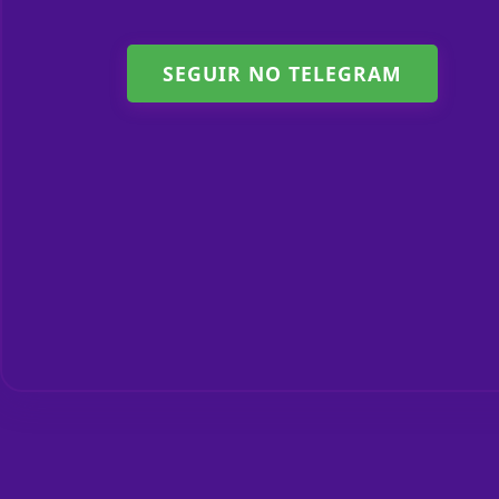
SEGUIR NO TELEGRAM