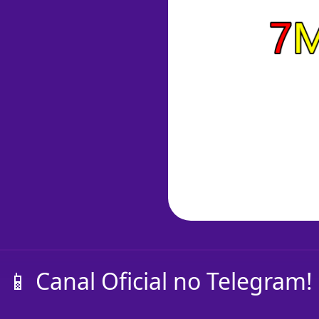
📱 Canal Oficial no Telegram!