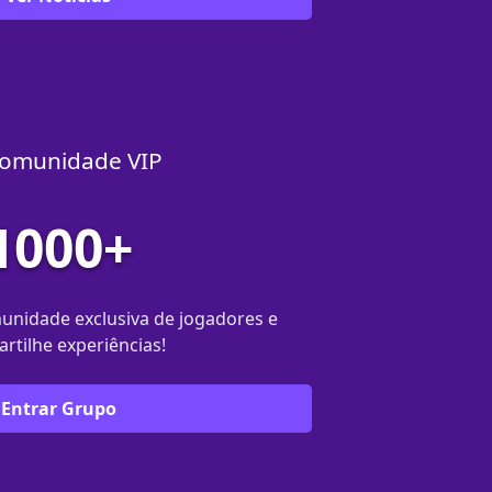
Comunidade VIP
1000+
unidade exclusiva de jogadores e
rtilhe experiências!
Entrar Grupo