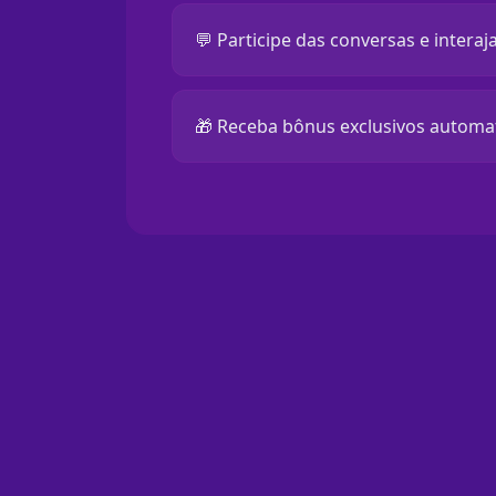
💬 Participe das conversas e interaj
🎁 Receba bônus exclusivos autom