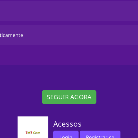
a
aticamente
SEGUIR AGORA
Acessos
Login
Registrar-se