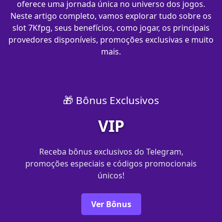
oferece uma jornada única no universo dos jogos.
Neste artigo completo, vamos explorar tudo sobre os
slot 7Kfpg, seus benefícios, como jogar, os principais
provedores disponíveis, promoções exclusivas e muito
mais.
🎁 Bônus Exclusivos
VIP
Receba bônus exclusivos do Telegram,
promoções especiais e códigos promocionais
únicos!
Ver Bônus