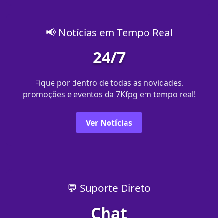
📢 Notícias em Tempo Real
24/7
Fique por dentro de todas as novidades,
promoções e eventos da 7Kfpg em tempo real!
Ver Notícias
💬 Suporte Direto
Chat