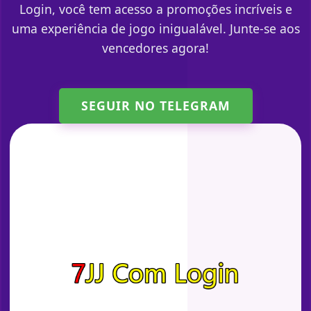
Login, você tem acesso a promoções incríveis e
uma experiência de jogo inigualável. Junte-se aos
vencedores agora!
SEGUIR NO TELEGRAM