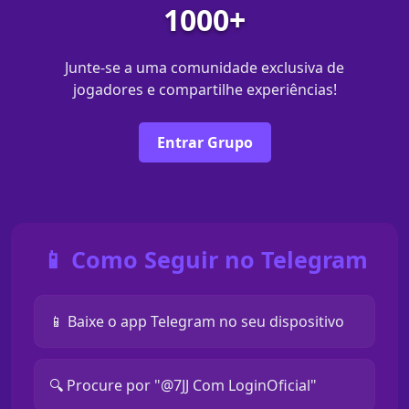
1000+
Junte-se a uma comunidade exclusiva de
jogadores e compartilhe experiências!
Entrar Grupo
📱 Como Seguir no Telegram
📱 Baixe o app Telegram no seu dispositivo
🔍 Procure por "@7JJ Com LoginOficial"