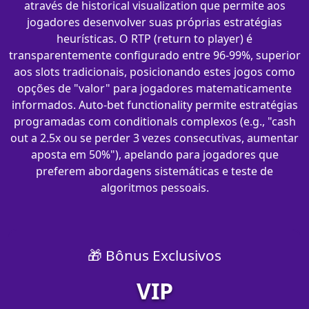
através de historical visualization que permite aos
jogadores desenvolver suas próprias estratégias
heurísticas. O RTP (return to player) é
transparentemente configurado entre 96-99%, superior
aos slots tradicionais, posicionando estes jogos como
opções de "valor" para jogadores matematicamente
informados. Auto-bet functionality permite estratégias
programadas com conditionals complexos (e.g., "cash
out a 2.5x ou se perder 3 vezes consecutivas, aumentar
aposta em 50%"), apelando para jogadores que
preferem abordagens sistemáticas e teste de
algoritmos pessoais.
🎁 Bônus Exclusivos
VIP