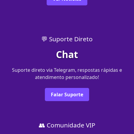
💬 Suporte Direto
Chat
Suporte direto via Telegram, respostas rápidas e
atendimento personalizado!
Falar Suporte
👥 Comunidade VIP