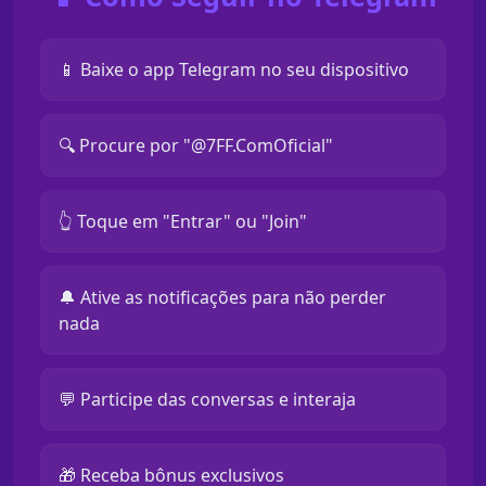
📱 Baixe o app Telegram no seu dispositivo
🔍 Procure por "@7FF.ComOficial"
👆 Toque em "Entrar" ou "Join"
🔔 Ative as notificações para não perder
nada
💬 Participe das conversas e interaja
🎁 Receba bônus exclusivos