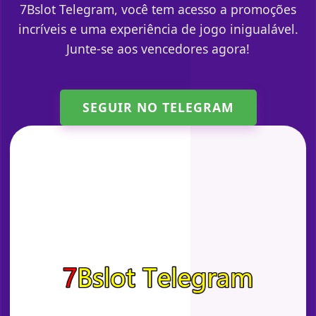
7Bslot Telegram, você tem acesso a promoções
incríveis e uma experiência de jogo inigualável.
Junte-se aos vencedores agora!
SEGUIR NO TELEGRAM