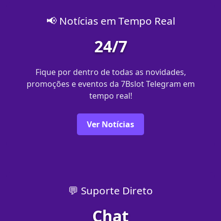
📢 Notícias em Tempo Real
24/7
Fique por dentro de todas as novidades,
promoções e eventos da 7Bslot Telegram em
tempo real!
Ver Notícias
💬 Suporte Direto
Chat