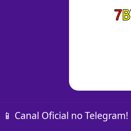
📱 Canal Oficial no Telegram!