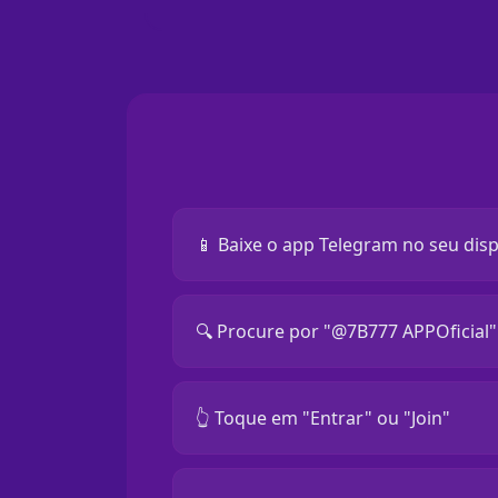
📱 Baixe o app Telegram no seu disp
🔍 Procure por "@7B777 APPOficial"
👆 Toque em "Entrar" ou "Join"