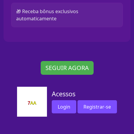
🎁 Receba bônus exclusivos
automaticamente
SEGUIR AGORA
Acessos
Login
Registrar-se