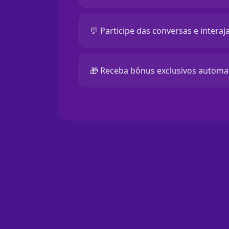
💬 Participe das conversas e interaj
🎁 Receba bônus exclusivos autom