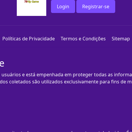
Login
Registrar-se
Políticas de Privacidade
Termos e Condições
Sitemap
de
us usuários e está empenhada em proteger todas as informa
os coletados são utilizados exclusivamente para fins de m