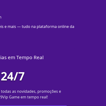
m
is e mais — tudo na plataforma online da
cias em Tempo Real
24/7
e todas as novidades, promoções e
79Vip Game em tempo real!