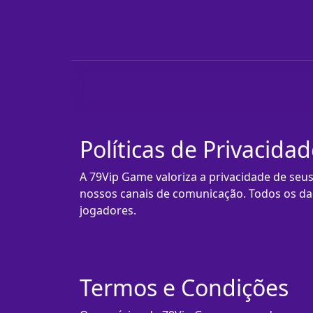
Políticas de Privacida
A 79Vip Game valoriza a privacidade de se
nossos canais de comunicação. Todos os dad
jogadores.
Termos e Condições