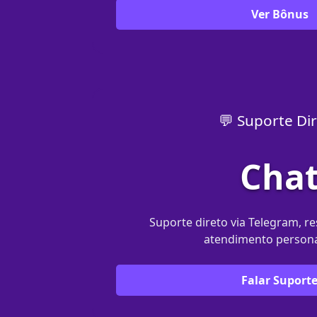
Ver Bônus
💬 Suporte Di
Cha
Suporte direto via Telegram, r
atendimento persona
Falar Suport