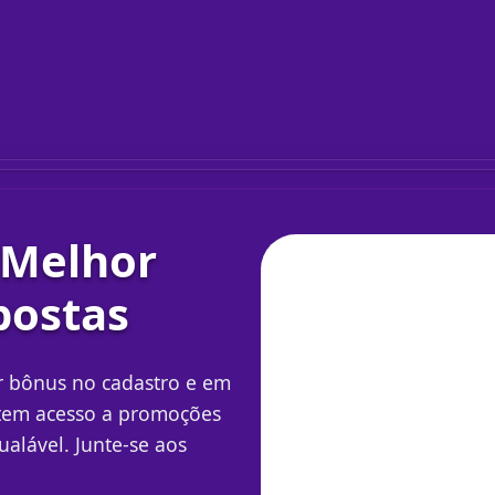
 Melhor
postas
r bônus no cadastro e em
 tem acesso a promoções
ualável. Junte-se aos