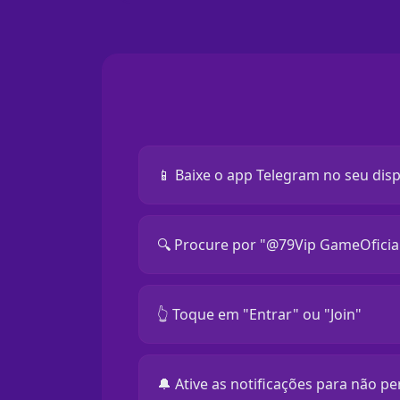
📱 Baixe o app Telegram no seu disp
🔍 Procure por "@79Vip GameOficia
👆 Toque em "Entrar" ou "Join"
🔔 Ative as notificações para não p