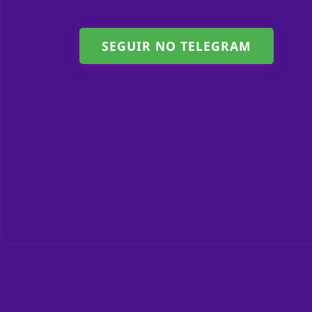
SEGUIR NO TELEGRAM