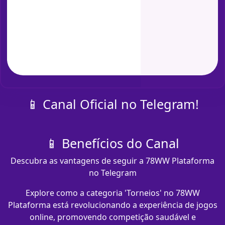
📱 Canal Oficial no Telegram!
📱 Benefícios do Canal
Descubra as vantagens de seguir a 78WW Plataforma
no Telegram
Explore como a categoria 'Torneios' no 78WW
Plataforma está revolucionando a experiência de jogos
online, promovendo competição saudável e