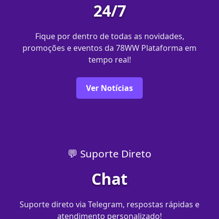
24/7
Fique por dentro de todas as novidades,
promoções e eventos da 78WW Plataforma em
tempo real!
Ver Notícias
💬 Suporte Direto
Chat
Suporte direto via Telegram, respostas rápidas e
atendimento personalizado!