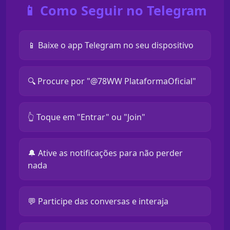
📱 Como Seguir no Telegram
📱 Baixe o app Telegram no seu dispositivo
🔍 Procure por "@78WW PlataformaOficial"
👆 Toque em "Entrar" ou "Join"
🔔 Ative as notificações para não perder
nada
💬 Participe das conversas e interaja