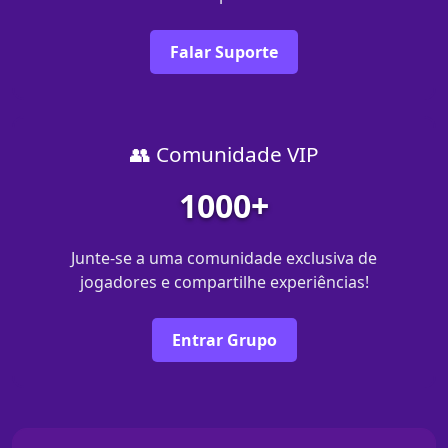
Falar Suporte
👥 Comunidade VIP
1000+
Junte-se a uma comunidade exclusiva de
jogadores e compartilhe experiências!
Entrar Grupo