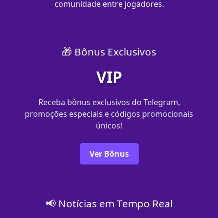
comunidade entre jogadores.
🎁 Bônus Exclusivos
VIP
Receba bônus exclusivos do Telegram,
promoções especiais e códigos promocionais
únicos!
Ver Bônus
📢 Notícias em Tempo Real