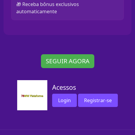
🎁 Receba bônus exclusivos
automaticamente
SEGUIR AGORA
Acessos
Login
Registrar-se