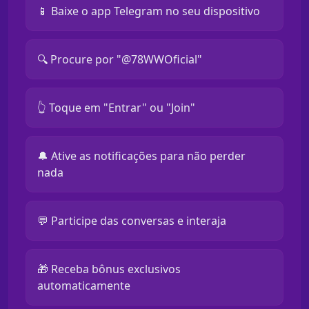
📱 Baixe o app Telegram no seu dispositivo
🔍 Procure por "@78WWOficial"
👆 Toque em "Entrar" ou "Join"
🔔 Ative as notificações para não perder
nada
💬 Participe das conversas e interaja
🎁 Receba bônus exclusivos
automaticamente