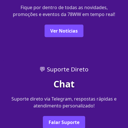
Fique por dentro de todas as novidades,
promoções e eventos da 78WW em tempo real!
Ver Notícias
💬 Suporte Direto
Chat
Suporte direto via Telegram, respostas rápidas e
atendimento personalizado!
Falar Suporte