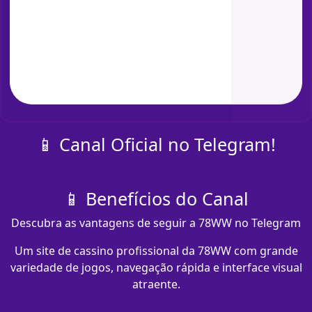
📱 Canal Oficial no Telegram!
📱 Benefícios do Canal
Descubra as vantagens de seguir a 78WW no Telegram
Um site de cassino profissional da 78WW com grande
variedade de jogos, navegação rápida e interface visual
atraente.