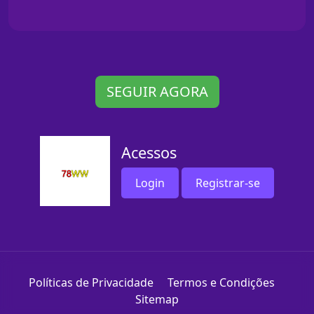
SEGUIR AGORA
Acessos
Login
Registrar-se
Políticas de Privacidade
Termos e Condições
Sitemap