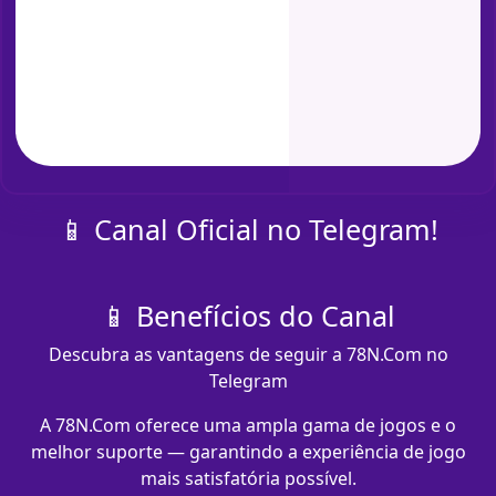
📱 Canal Oficial no Telegram!
📱 Benefícios do Canal
Descubra as vantagens de seguir a 78N.Com no
Telegram
A 78N.Com oferece uma ampla gama de jogos e o
melhor suporte — garantindo a experiência de jogo
mais satisfatória possível.