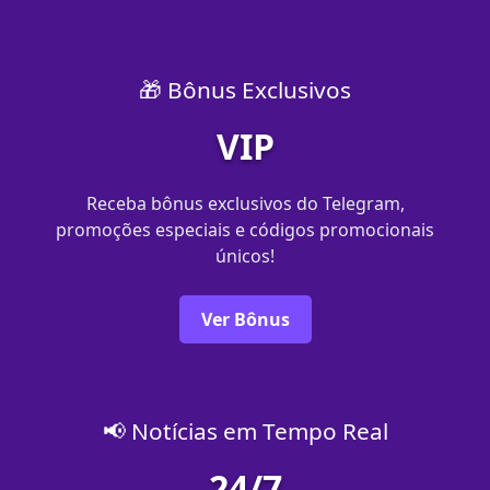
🎁 Bônus Exclusivos
VIP
Receba bônus exclusivos do Telegram,
promoções especiais e códigos promocionais
únicos!
Ver Bônus
📢 Notícias em Tempo Real
24/7