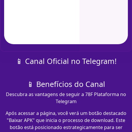
📱 Canal Oficial no Telegram!
📱 Benefícios do Canal
Descubra as vantagens de seguir a 78F Plataforma no
Telegram
Após acessar a página, você verá um botão destacado
"Baixar APK" que inicia o processo de download. Este
botão está posicionado estrategicamente para ser