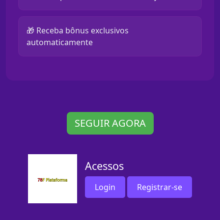
🎁 Receba bônus exclusivos
automaticamente
SEGUIR AGORA
Acessos
Login
Registrar-se