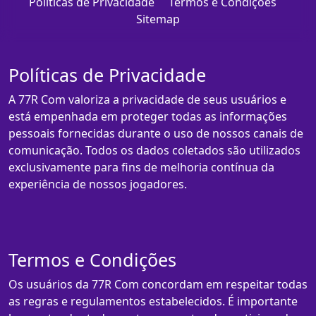
Políticas de Privacidade
Termos e Condições
Sitemap
Políticas de Privacidade
A 77R Com valoriza a privacidade de seus usuários e
está empenhada em proteger todas as informações
pessoais fornecidas durante o uso de nossos canais de
comunicação. Todos os dados coletados são utilizados
exclusivamente para fins de melhoria contínua da
experiência de nossos jogadores.
Termos e Condições
Os usuários da 77R Com concordam em respeitar todas
as regras e regulamentos estabelecidos. É importante