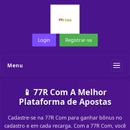
Login
Registrar-se
Menu
📱 77R Com A Melhor
Plataforma de Apostas
Cadastre-se na 77R Com para ganhar bônus no
cadastro e em cada recarga. Com a 77R Com, você