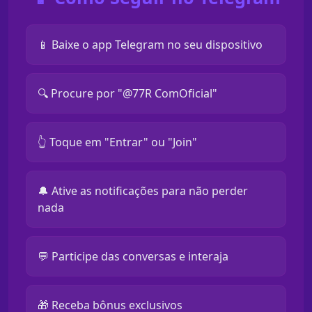
📱 Baixe o app Telegram no seu dispositivo
🔍 Procure por "@77R ComOficial"
👆 Toque em "Entrar" ou "Join"
🔔 Ative as notificações para não perder
nada
💬 Participe das conversas e interaja
🎁 Receba bônus exclusivos