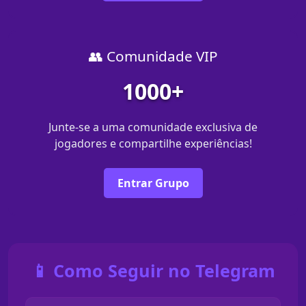
👥 Comunidade VIP
1000+
Junte-se a uma comunidade exclusiva de
jogadores e compartilhe experiências!
Entrar Grupo
📱 Como Seguir no Telegram