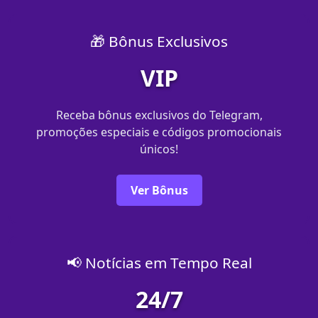
🎁 Bônus Exclusivos
VIP
Receba bônus exclusivos do Telegram,
promoções especiais e códigos promocionais
únicos!
Ver Bônus
📢 Notícias em Tempo Real
24/7