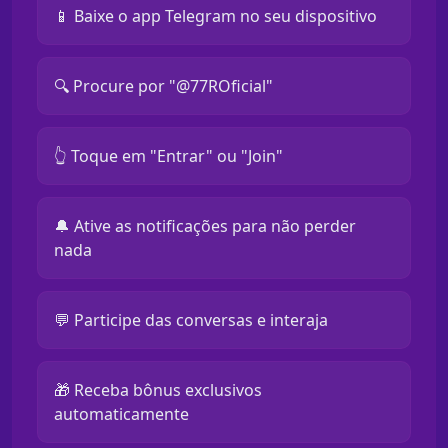
📱 Baixe o app Telegram no seu dispositivo
🔍 Procure por "@77ROficial"
👆 Toque em "Entrar" ou "Join"
🔔 Ative as notificações para não perder
nada
💬 Participe das conversas e interaja
🎁 Receba bônus exclusivos
automaticamente