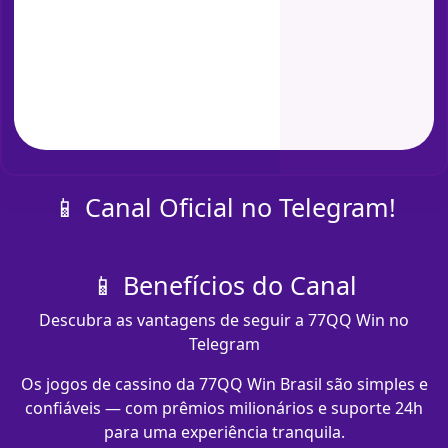
📱 Canal Oficial no Telegram!
📱 Benefícios do Canal
Descubra as vantagens de seguir a 77QQ Win no
Telegram
Os jogos de cassino da 77QQ Win Brasil são simples e
confiáveis — com prêmios milionários e suporte 24h
para uma experiência tranquila.