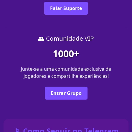
Falar Suporte
👥 Comunidade VIP
1000+
Junte-se a uma comunidade exclusiva de
jogadores e compartilhe experiências!
Entrar Grupo
📱 Como Seguir no Telegram