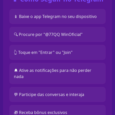
📱 Baixe o app Telegram no seu dispositivo
🔍 Procure por "@77QQ WinOficial"
👆 Toque em "Entrar" ou "Join"
🔔 Ative as notificações para não perder
nada
💬 Participe das conversas e interaja
🎁 Receba bônus exclusivos