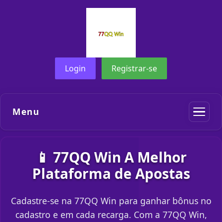
Login
Registrar-se
Menu
📱 77QQ Win A Melhor
Plataforma de Apostas
Cadastre-se na 77QQ Win para ganhar bônus no
cadastro e em cada recarga. Com a 77QQ Win,