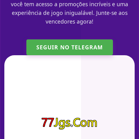
você tem acesso a promoções incríveis e uma
experiência de jogo inigualável. Junte-se aos
vencedores agora!
SEGUIR NO TELEGRAM