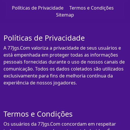
Políticas de Privacidade
Termos e Condições
Sitemap
Políticas de Privacidade
A 77Jgs.Com valoriza a privacidade de seus usuários e
está empenhada em proteger todas as informações
pessoais fornecidas durante o uso de nossos canais de
comunicação. Todos os dados coletados são utilizados
exclusivamente para fins de melhoria contínua da
experiência de nossos jogadores.
Termos e Condições
Os usuários da 77Jgs.Com concordam em respeitar