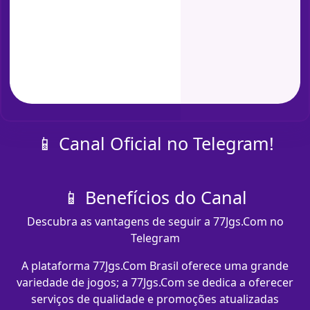
📱 Canal Oficial no Telegram!
📱 Benefícios do Canal
Descubra as vantagens de seguir a 77Jgs.Com no
Telegram
A plataforma 77Jgs.Com Brasil oferece uma grande
variedade de jogos; a 77Jgs.Com se dedica a oferecer
serviços de qualidade e promoções atualizadas