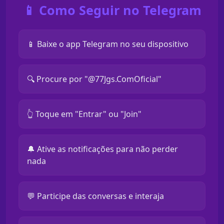
📱 Como Seguir no Telegram
📱 Baixe o app Telegram no seu dispositivo
🔍 Procure por "@77Jgs.ComOficial"
👆 Toque em "Entrar" ou "Join"
🔔 Ative as notificações para não perder
nada
💬 Participe das conversas e interaja