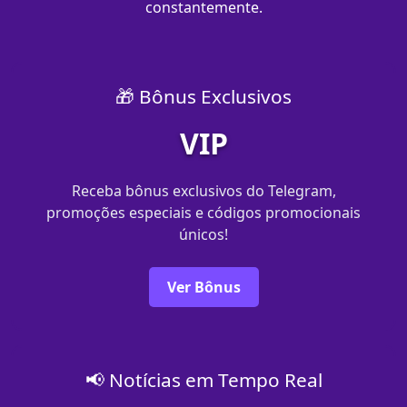
constantemente.
🎁 Bônus Exclusivos
VIP
Receba bônus exclusivos do Telegram,
promoções especiais e códigos promocionais
únicos!
Ver Bônus
📢 Notícias em Tempo Real