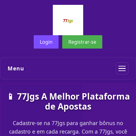
Login
Registrar-se
Menu
📱 77Jgs A Melhor Plataforma
de Apostas
Cadastre-se na 77Jgs para ganhar bônus no
cadastro e em cada recarga. Com a 77Jgs, você