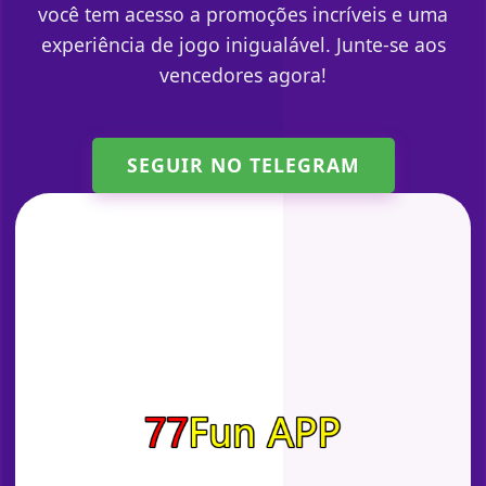
você tem acesso a promoções incríveis e uma
experiência de jogo inigualável. Junte-se aos
vencedores agora!
SEGUIR NO TELEGRAM