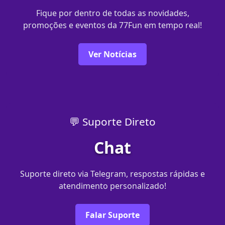
Fique por dentro de todas as novidades,
promoções e eventos da 77Fun em tempo real!
Ver Notícias
💬 Suporte Direto
Chat
Suporte direto via Telegram, respostas rápidas e
atendimento personalizado!
Falar Suporte