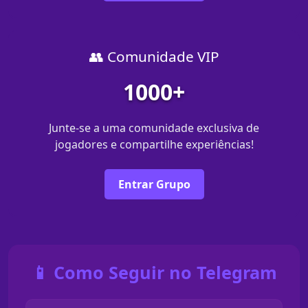
👥 Comunidade VIP
1000+
Junte-se a uma comunidade exclusiva de
jogadores e compartilhe experiências!
Entrar Grupo
📱 Como Seguir no Telegram