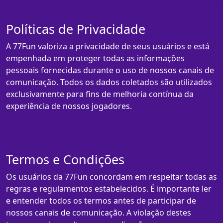
Políticas de Privacidade
A 77Fun valoriza a privacidade de seus usuários e está
empenhada em proteger todas as informações
pessoais fornecidas durante o uso de nossos canais de
comunicação. Todos os dados coletados são utilizados
exclusivamente para fins de melhoria contínua da
experiência de nossos jogadores.
Termos e Condições
Os usuários da 77Fun concordam em respeitar todas as
regras e regulamentos estabelecidos. É importante ler
e entender todos os termos antes de participar de
nossos canais de comunicação. A violação destes