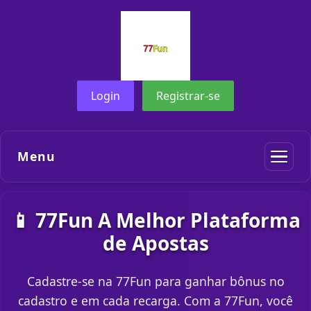
Login
Registrar-se
Menu
📱 77Fun A Melhor Plataforma
de Apostas
Cadastre-se na 77Fun para ganhar bônus no
cadastro e em cada recarga. Com a 77Fun, você