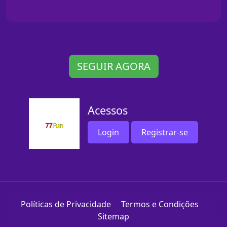
SEGUIR AGORA
Acessos
Login
Registrar-se
Políticas de Privacidade
Termos e Condições
Sitemap