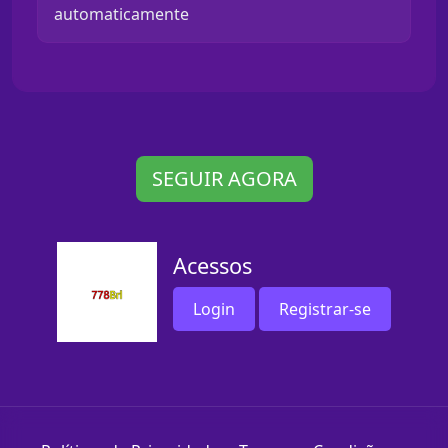
automaticamente
SEGUIR AGORA
Acessos
Login
Registrar-se