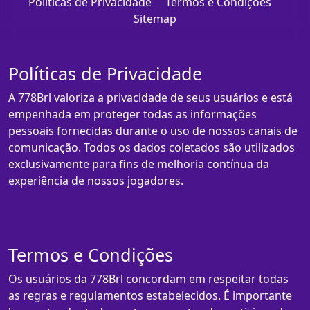
Políticas de Privacidade
Termos e Condições
Sitemap
Políticas de Privacidade
A 778Brl valoriza a privacidade de seus usuários e está
empenhada em proteger todas as informações
pessoais fornecidas durante o uso de nossos canais de
comunicação. Todos os dados coletados são utilizados
exclusivamente para fins de melhoria contínua da
experiência de nossos jogadores.
Termos e Condições
Os usuários da 778Brl concordam em respeitar todas
as regras e regulamentos estabelecidos. É importante