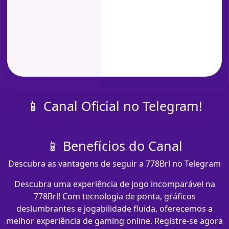
📱 Canal Oficial no Telegram!
📱 Benefícios do Canal
Descubra as vantagens de seguir a 778Brl no Telegram
Descubra uma experiência de jogo incomparável na
778Brl! Com tecnologia de ponta, gráficos
deslumbrantes e jogabilidade fluida, oferecemos a
melhor experiência de gaming online. Registre-se agora