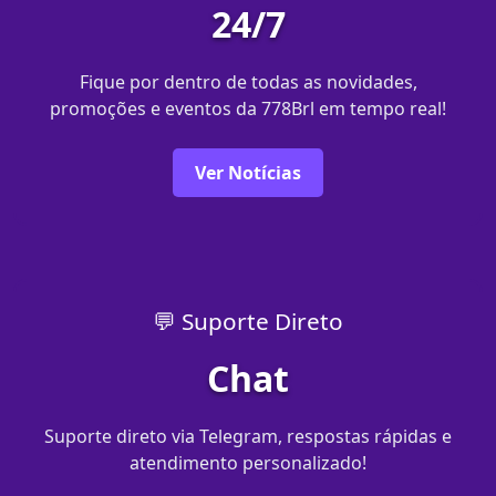
24/7
Fique por dentro de todas as novidades,
promoções e eventos da 778Brl em tempo real!
Ver Notícias
💬 Suporte Direto
Chat
Suporte direto via Telegram, respostas rápidas e
atendimento personalizado!