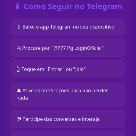
📱 Como Seguir no Telegram
📱 Baixe o app Telegram no seu dispositivo
🔍 Procure por "@777 Pg LoginOficial"
👆 Toque em "Entrar" ou "Join"
🔔 Ative as notificações para não perder
nada
💬 Participe das conversas e interaja