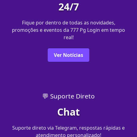
24/7
Fique por dentro de todas as novidades,
promoções e eventos da 777 Pg Login em tempo
real!
Ver Notícias
💬 Suporte Direto
Chat
Suporte direto via Telegram, respostas rápidas e
atendimento personalizado!