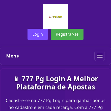
Login
Registrar-se
Menu
📱 777 Pg Login A Melhor
Plataforma de Apostas
Cadastre-se na 777 Pg Login para ganhar bônus
no cadastro e em cada recarga. Com a 777 Pg