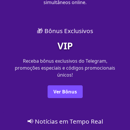
simultâneos online.
🎁 Bônus Exclusivos
VIP
Receba bônus exclusivos do Telegram,
promoções especiais e códigos promocionais
únicos!
Ver Bônus
📢 Notícias em Tempo Real