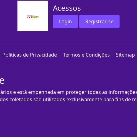
Acessos
Login
Registrar-se
Políticas de Privacidade
Termos e Condições
Sitemap
de
suários e está empenhada em proteger todas as informações
os coletados são utilizados exclusivamente para fins de m