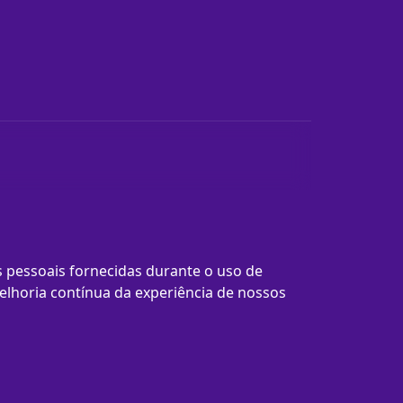
 pessoais fornecidas durante o uso de
elhoria contínua da experiência de nossos