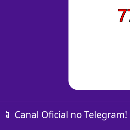
📱 Canal Oficial no Telegram!