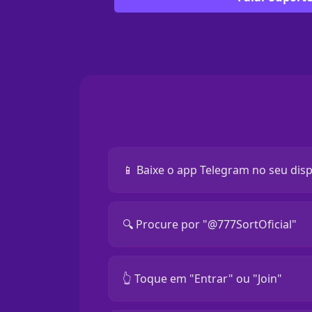
📱 Baixe o app Telegram no seu disp
🔍 Procure por "@777SortOficial"
👆 Toque em "Entrar" ou "Join"