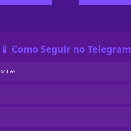
📱 Como Seguir no Telegram
ositivo