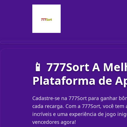
📱 777Sort A Mel
Plataforma de A
Cadastre-se na 777Sort para ganhar bô
cada recarga. Com a 777Sort, você tem
incríveis e uma experiência de jogo inig
vencedores agora!