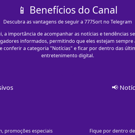
📱 Benefícios do Canal
Descubra as vantagens de seguir a 777Sort no Telegram
i, a importância de acompanhar as notícias e tendências se 
adores informados, permitindo que eles estejam sempre at
e conferir a categoria "Notícias" e ficar por dentro das ú
entretenimento digital.
sivos
📢 Notí
m, promoções especiais
Fique por dentro d