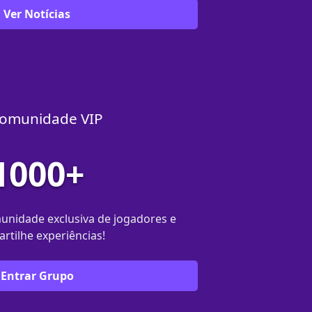
Ver Notícias
Comunidade VIP
1000+
unidade exclusiva de jogadores e
rtilhe experiências!
Entrar Grupo