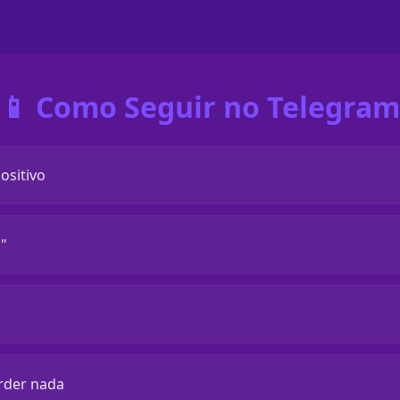
📱 Como Seguir no Telegram
ositivo
l"
erder nada