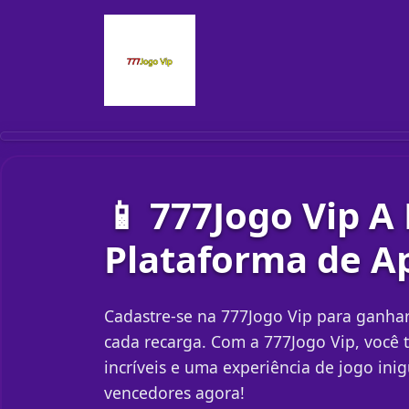
📱 777Jogo Vip A
Plataforma de A
Cadastre-se na 777Jogo Vip para ganha
cada recarga. Com a 777Jogo Vip, você
incríveis e uma experiência de jogo inig
vencedores agora!