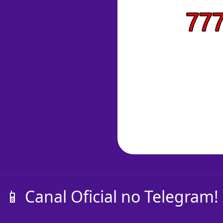
📱 Canal Oficial no Telegram!