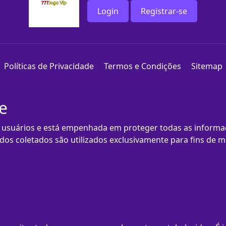
Login
Registrar-se
Políticas de Privacidade
Termos e Condições
Sitemap
de
us usuários e está empenhada em proteger todas as informa
os coletados são utilizados exclusivamente para fins de m