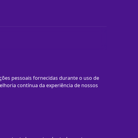
ções pessoais fornecidas durante o uso de
elhoria contínua da experiência de nossos