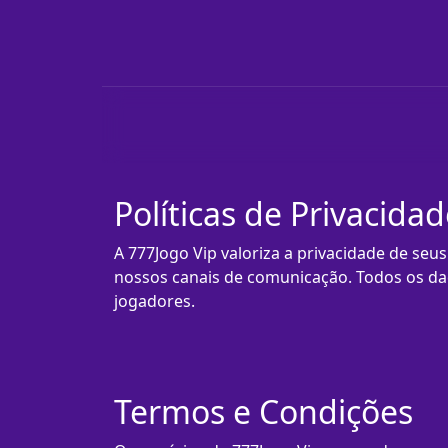
Políticas de Privacida
A 777Jogo Vip valoriza a privacidade de se
nossos canais de comunicação. Todos os dad
jogadores.
Termos e Condições