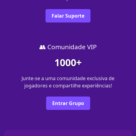
Falar Suporte
👥 Comunidade VIP
1000+
Junte-se a uma comunidade exclusiva de
jogadores e compartilhe experiências!
Entrar Grupo