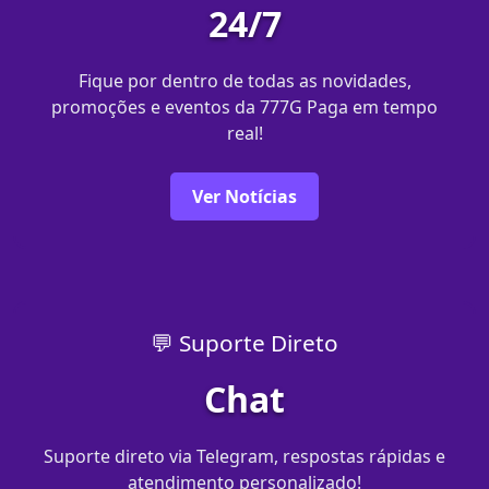
24/7
Fique por dentro de todas as novidades,
promoções e eventos da 777G Paga em tempo
real!
Ver Notícias
💬 Suporte Direto
Chat
Suporte direto via Telegram, respostas rápidas e
atendimento personalizado!