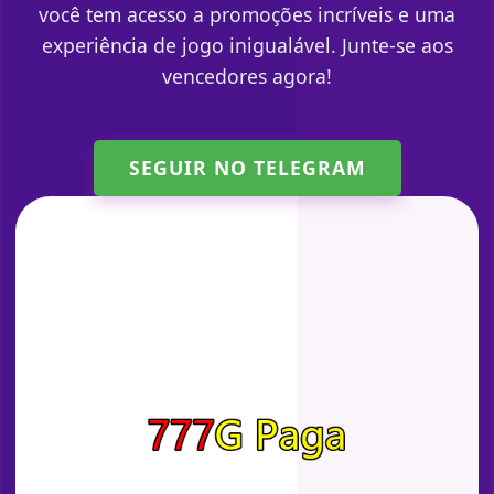
você tem acesso a promoções incríveis e uma
experiência de jogo inigualável. Junte-se aos
vencedores agora!
SEGUIR NO TELEGRAM