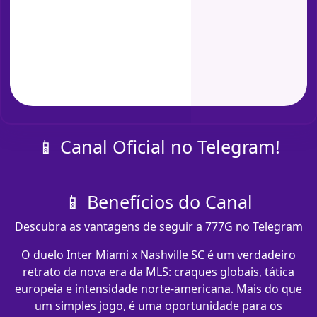
📱 Canal Oficial no Telegram!
📱 Benefícios do Canal
Descubra as vantagens de seguir a 777G no Telegram
O duelo Inter Miami x Nashville SC é um verdadeiro
retrato da nova era da MLS: craques globais, tática
europeia e intensidade norte-americana. Mais do que
um simples jogo, é uma oportunidade para os