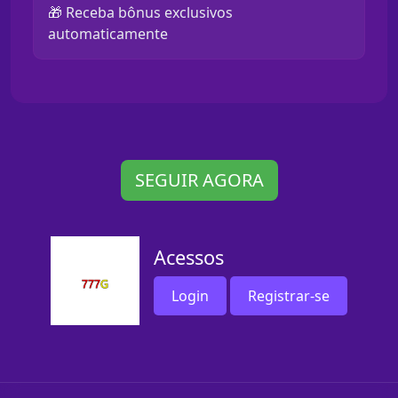
🎁 Receba bônus exclusivos
automaticamente
SEGUIR AGORA
Acessos
Login
Registrar-se