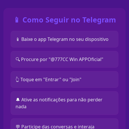
📱 Como Seguir no Telegram
📱 Baixe o app Telegram no seu dispositivo
🔍 Procure por "@777CC Win APPOficial"
👆 Toque em "Entrar" ou "Join"
🔔 Ative as notificações para não perder
nada
💬 Participe das conversas e interaja