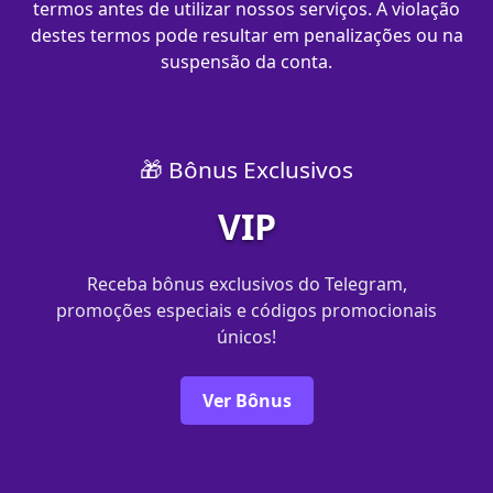
termos antes de utilizar nossos serviços. A violação
destes termos pode resultar em penalizações ou na
suspensão da conta.
🎁 Bônus Exclusivos
VIP
Receba bônus exclusivos do Telegram,
promoções especiais e códigos promocionais
únicos!
Ver Bônus